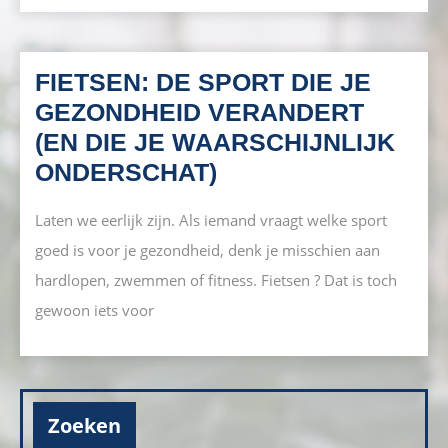
OM
ÉCHT
GEZOND
FIETSEN: DE SPORT DIE JE
TE
GEZONDHEID VERANDERT
ZIJN?
(EN DIE JE WAARSCHIJNLIJK
FIETSEN:
ONDERSCHAT)
DE
Laten we eerlijk zijn. Als iemand vraagt welke sport
SPORT
goed is voor je gezondheid, denk je misschien aan
DIE
hardlopen, zwemmen of fitness. Fietsen ? Dat is toch
JE
gewoon iets voor
GEZONDHEID
VERANDERT
(EN
DIE
Zoeken
JE