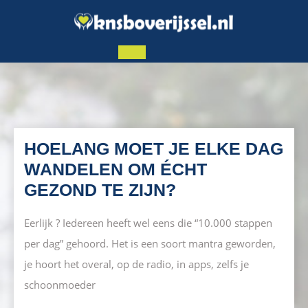
Ga
naar
de
inhoud
Open
knop
HOELANG MOET JE ELKE DAG
WANDELEN OM ÉCHT
HOELANG
GEZOND TE ZIJN?
MOET
Eerlijk ? Iedereen heeft wel eens die “10.000 stappen
JE
per dag” gehoord. Het is een soort mantra geworden,
ELKE
je hoort het overal, op de radio, in apps, zelfs je
DAG
schoonmoeder
WANDELEN